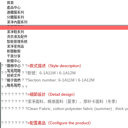
首頁
產品中心
連體服系列
分體服系列
潔凈內服系列
參觀服系列
潔凈鞋系列
洗衣液及配件
智能管理系統
潔凈室用品
新聞動態
干貨分享
新聞中心
? ? ? ? ? ? ? ?
>款式描述（Style description）
服務中心
常見問題
? ? ? ? ? ? ? ?款號：6-1A11M \ 6-1A12M
技術文件
? ? ? ? ? ? ? ?Section number: 6-1A11M \ 6-1A12M
關于我們
聯系我們
? ? ? ? ? ? ? ?
? ? ? ? ? ? ? ?
>細節設計（Detail design）
? ? ? ? ? ? ? ?潔凈面料、棉滌面料（夏季）、厚紗卡面料（冬季）
? ? ? ? ? ? ? ?Clean Fabric, cotton-polyester fabric (summer) , thick ya
? ? ? ? ? ? ? ?
>配置產品（Configure the product）