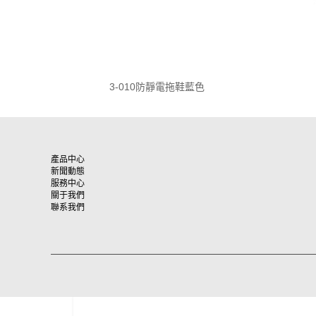
3-010防靜電拖鞋藍色
產品中心
新聞動態
服務中心
關于我們
聯系我們