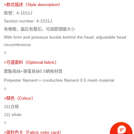
>
款式描述（Style description）
款號：4-1D11J
Section number: 4-1D11J
有帽檐，腦后有壓扣，可調節頭圍大小
With brim and pressure buckle behind the head, adjustable head
circumference
?
>可選面料
（Optional fabric）
聚酯長絲+導電長絲0.5網格材質
Polyester filament + conductive filament 0.5 mesh material
?
>
顏色
（Colour）
J11白格
J11 white
?
>
面料色卡
（Fabric color card）