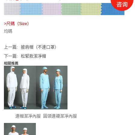
>尺碼（Size）
均碼
上一篇:
披肩帽（不連口罩）
下一篇:
松緊款潔凈帽
相關推薦
連帽潔凈內服
圓領連襪潔凈內服