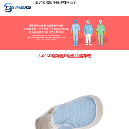
上海好搭檔醫療器械有限公司
3-006D潔凈區D級藍色潔凈鞋