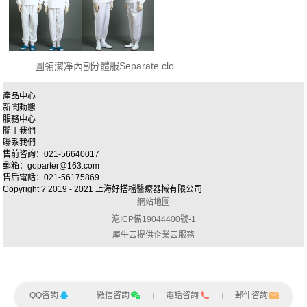
分體服Separate clo...
圓領潔凈內副
產品中心
新聞動態
服務中心
關于我們
聯系我們
售前咨詢：021-56640017
郵箱：goparter@163.com
售后電話：021-56175869
Copyright ? 2019 - 2021 上海好搭檔醫療器械有限公司
網站地圖
滬ICP備19044400號-1
犀牛云提供企業云服務
QQ咨詢
微信咨詢
電話咨詢
郵件咨詢